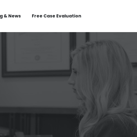
og & News
Free Case Evaluation