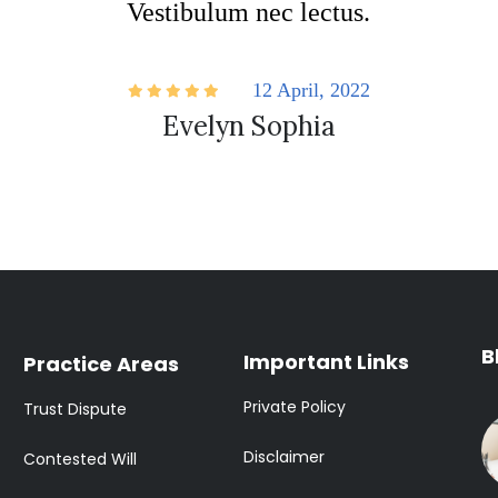
Vestibulum nec lectus.
12 April, 2022
Evelyn Sophia
B
Important Links
Practice Areas
Private Policy
Trust Dispute
Disclaimer
Contested Will